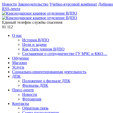
Новости
Законодательство
Учебно-курсовой комбинат
Доброво
RSS-лента
Единый телефон службы спасения
01
112
О нас
История ВДПО
Цели и задачи
Как стать членом ВДПО
Соглашение о сотрудничестве ГУ МЧС и ККО…
Обучение
Магазин
Услуги
Социально-ориентированная деятельность
ДПК
Положение о филиале ДПК
Филиалы ДПК
Пресс-центр
Новости
Фотоархив
Контакты
Обратная связь
Схема расположения