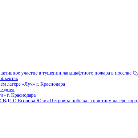
ктивное участие в тушении ландшафтного пожара в поселке Су
объектах
ем лагере «Луч» г. Краснодара
вездие»
а» г. Краснодара
 ВДПО Егорова Юлия Петровна побывала в летнем лагере город