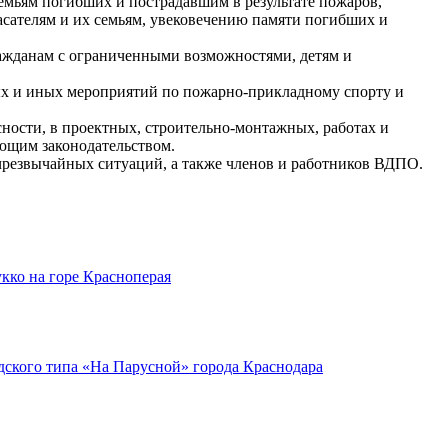
емьям погибших и пострадавшим в результате пожаров,
асателям и их семьям, увековечению памяти погибших и
ражданам с ограниченными возможностями, детям и
ных и иных мероприятий по пожарно-прикладному спорту и
сности, в проектных, строительно-монтажных, работах и
ующим законодательством.
 чрезвычайных ситуаций, а также членов и работников ВДПО.
кко на горе Красноперая
ского типа «На Парусной» города Краснодара