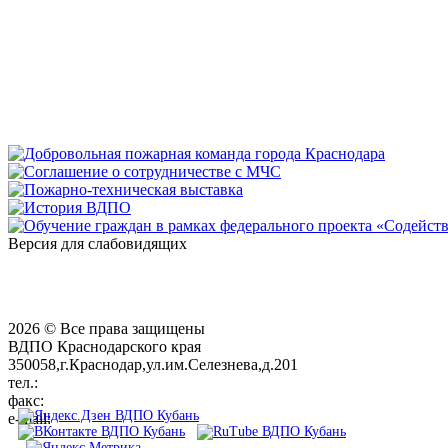
Версия для слабовидящих
2026 © Все права защищены
ВДПО Краснодарского края
350058,г.Краснодар,ул.им.Селезнева,д.201
тел.:
+7 (861) 231-28-93
факс:
+7 (861) 231-38-92
e-mail:
01@vdpokuban.ru