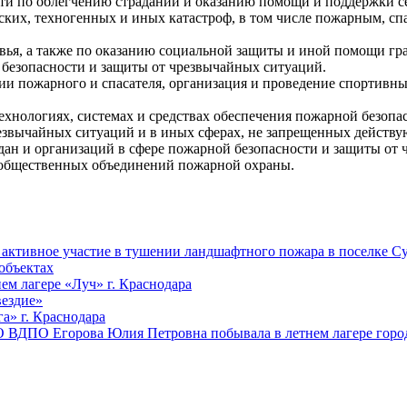
сти по облегчению страданий и оказанию помощи и поддержки с
ких, техногенных и иных катастроф, в том числе пожарным, сп
овья, а также по оказанию социальной защиты и иной помощи г
безопасности и защиты от чрезвычайных ситуаций.
сии пожарного и спасателя, организация и проведение спортив
ехнологиях, системах и средствах обеспечения пожарной безопа
резвычайных ситуаций и в иных сферах, не запрещенных действ
дан и организаций в сфере пожарной безопасности и защиты от
 общественных объединений пожарной охраны.
ктивное участие в тушении ландшафтного пожара в поселке Су
объектах
ем лагере «Луч» г. Краснодара
вездие»
а» г. Краснодара
 ВДПО Егорова Юлия Петровна побывала в летнем лагере город