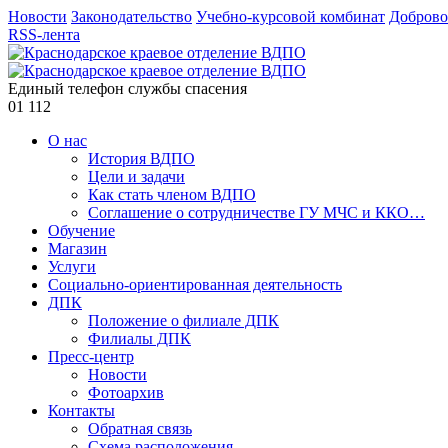
Новости
Законодательство
Учебно-курсовой комбинат
Доброво
RSS-лента
Единый телефон службы спасения
01
112
О нас
История ВДПО
Цели и задачи
Как стать членом ВДПО
Соглашение о сотрудничестве ГУ МЧС и ККО…
Обучение
Магазин
Услуги
Социально-ориентированная деятельность
ДПК
Положение о филиале ДПК
Филиалы ДПК
Пресс-центр
Новости
Фотоархив
Контакты
Обратная связь
Схема расположения