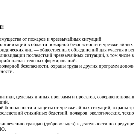
я:
имущества от пожаров и чрезвычайных ситуаций.
 организаций в области пожарной безопасности и чрезвычайных
ридических лиц — общественных объединений для участия в реш
иквидации последствий чрезвычайных ситуаций, в том числе в
арийно-спасательных формирований.
пожарной безопасности, охраны труда и других программ допол
сности.
литики, целевых и иных программ и проектов, совершенствован
ций.
й безопасности и защиты от чрезвычайных ситуаций, охраны тру
следствий стихийных бедствий, пожаров, экологических, техн
ривлечению граждан (добровольцев) к деятельности по предуп
ПО.