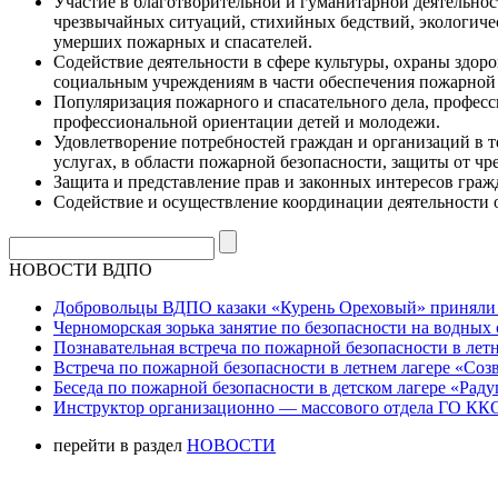
Участие в благотворительной и гуманитарной деятельно
чрезвычайных ситуаций, стихийных бедствий, экологичес
умерших пожарных и спасателей.
Содействие деятельности в сфере культуры, охраны здор
социальным учреждениям в части обеспечения пожарной 
Популяризация пожарного и спасательного дела, профес
профессиональной ориентации детей и молодежи.
Удовлетворение потребностей граждан и организаций в т
услугах, в области пожарной безопасности, защиты от ч
Защита и представление прав и законных интересов граж
Содействие и осуществление координации деятельности
НОВОСТИ ВДПО
Добровольцы ВДПО казаки «Курень Ореховый» приняли а
Черноморская зорька занятие по безопасности на водных 
Познавательная встреча по пожарной безопасности в летн
Встреча по пожарной безопасности в летнем лагере «Соз
Беседа по пожарной безопасности в детском лагере «Радуг
Инструктор организационно — массового отдела ГО ККО
перейти в раздел
НОВОСТИ