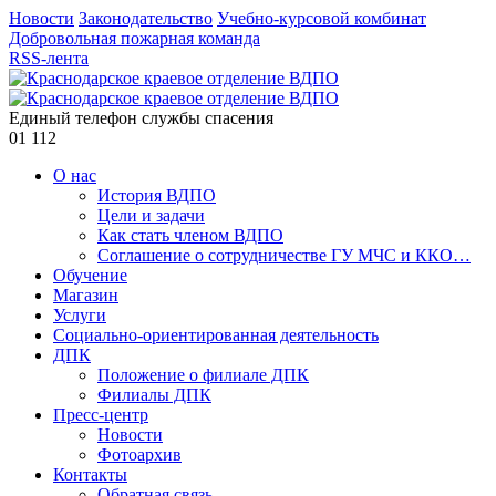
Новости
Законодательство
Учебно-курсовой комбинат
Добровольная пожарная команда
RSS-лента
Единый телефон службы спасения
01
112
О нас
История ВДПО
Цели и задачи
Как стать членом ВДПО
Соглашение о сотрудничестве ГУ МЧС и ККО…
Обучение
Магазин
Услуги
Социально-ориентированная деятельность
ДПК
Положение о филиале ДПК
Филиалы ДПК
Пресс-центр
Новости
Фотоархив
Контакты
Обратная связь