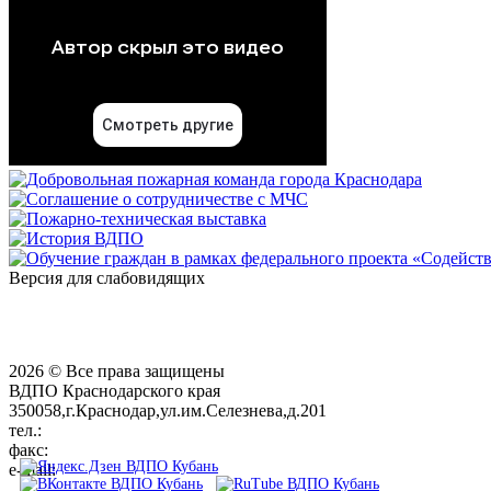
Версия для слабовидящих
2026 © Все права защищены
ВДПО Краснодарского края
350058,г.Краснодар,ул.им.Селезнева,д.201
тел.:
+7 (861) 231-28-93
факс:
+7 (861) 231-38-92
e-mail:
01@vdpokuban.ru