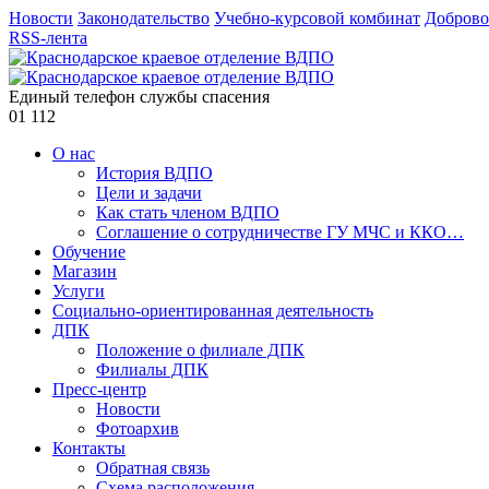
Новости
Законодательство
Учебно-курсовой комбинат
Доброво
RSS-лента
Единый телефон службы спасения
01
112
О нас
История ВДПО
Цели и задачи
Как стать членом ВДПО
Соглашение о сотрудничестве ГУ МЧС и ККО…
Обучение
Магазин
Услуги
Социально-ориентированная деятельность
ДПК
Положение о филиале ДПК
Филиалы ДПК
Пресс-центр
Новости
Фотоархив
Контакты
Обратная связь
Схема расположения