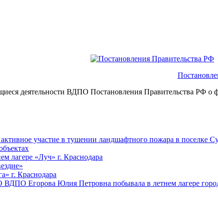
Постановле
щиеся деятельности ВДПО
Постановления Правительства РФ о 
ктивное участие в тушении ландшафтного пожара в поселке Су
объектах
ем лагере «Луч» г. Краснодара
вездие»
а» г. Краснодара
 ВДПО Егорова Юлия Петровна побывала в летнем лагере город