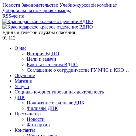
Новости
Законодательство
Учебно-курсовой комбинат
Добровольная пожарная команда
RSS-лента
Единый телефон службы спасения
01
112
О нас
История ВДПО
Цели и задачи
Как стать членом ВДПО
Соглашение о сотрудничестве ГУ МЧС и ККО…
Обучение
Магазин
Услуги
Социально-ориентированная деятельность
ДПК
Положение о филиале ДПК
Филиалы ДПК
Пресс-центр
Новости
Фотоархив
Контакты
Обратная связь