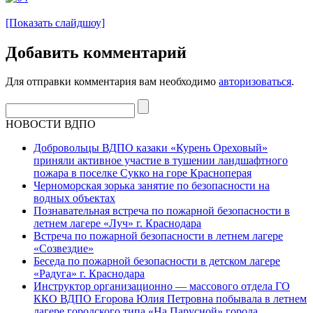
[Показать слайдшоу]
Добавить комментарий
Для отправки комментария вам необходимо
авторизоваться
.
НОВОСТИ ВДПО
Добровольцы ВДПО казаки «Курень Ореховый»
приняли активное участие в тушении ландшафтного
пожара в поселке Сукко на горе Красноперая
Черноморская зорька занятие по безопасности на
водных объектах
Познавательная встреча по пожарной безопасности в
летнем лагере «Луч» г. Краснодара
Встреча по пожарной безопасности в летнем лагере
«Созвездие»
Беседа по пожарной безопасности в детском лагере
«Радуга» г. Краснодара
Инструктор организационно — массового отдела ГО
ККО ВДПО Егорова Юлия Петровна побывала в летнем
лагере городского типа «На Парусной» города