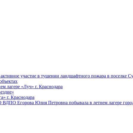
ктивное участие в тушении ландшафтного пожара в поселке Су
объектах
ем лагере «Луч» г. Краснодара
вездие»
а» г. Краснодара
 ВДПО Егорова Юлия Петровна побывала в летнем лагере город