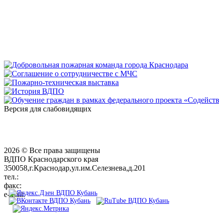
Версия для слабовидящих
2026 © Все права защищены
ВДПО Краснодарского края
350058,г.Краснодар,ул.им.Селезнева,д.201
тел.:
+7 (861) 231-28-93
факс:
+7 (861) 231-38-92
e-mail:
01@vdpokuban.ru