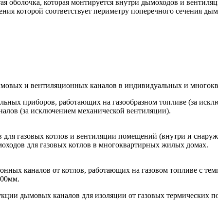
ая оболочка, которая монтируется внутри дымоходов и вентиляц
ения которой соответствует периметру поперечного сечения дым
дымовых и вентиляционных каналов в индивидуальных и многок
ьных приборов, работающих на газообразном топливе (за исклю
налов (за исключением механической вентиляции).
 для газовых котлов и вентиляции помещений (внутри и снаружи
оходов для газовых котлов в многоквартирных жилых домах.
ых каналов от котлов, работающих на газовом топливе с темпе
00мм.
укции дымовых каналов для изоляции от газовых термических по