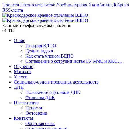
Новости
Законодательство
Учебно-курсовой комбинат
Доброво
RSS-лента
Единый телефон службы спасения
01
112
О нас
История ВДПО
Цели и задачи
Как стать членом ВДПО
Соглашение о сотрудничестве ГУ МЧС и ККО…
Обучение
Магазин
Услуги
Социально-ориентированная деятельность
ДПК
Положение о филиале ДПК
Филиалы ДПК
Пресс-центр
Новости
Фотоархив
Контакты
Обратная связь
Схема расположения