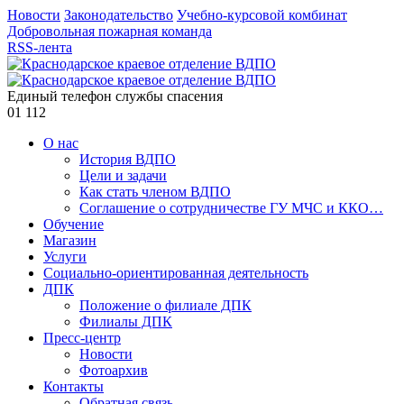
Новости
Законодательство
Учебно-курсовой комбинат
Добровольная пожарная команда
RSS-лента
Единый телефон службы спасения
01
112
О нас
История ВДПО
Цели и задачи
Как стать членом ВДПО
Соглашение о сотрудничестве ГУ МЧС и ККО…
Обучение
Магазин
Услуги
Социально-ориентированная деятельность
ДПК
Положение о филиале ДПК
Филиалы ДПК
Пресс-центр
Новости
Фотоархив
Контакты
Обратная связь