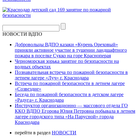
НОВОСТИ ВДПО
Добровольцы ВДПО казаки «Курень Ореховый»
приняли активное участие в тушении ландшафтного
пожара в поселке Сукко на горе Красноперая
Черноморская зорька занятие по безопасности на
водных объектах
Познавательная встреча по пожарной безопасности в
летнем лагере «Луч» г. Краснодара
Встреча по пожарной безопасности в летнем лагере
«Созвездие»
Беседа по пожарной безопасности в детском лагере
«Радуга» г. Краснодара
Инструктор организационно — массового отдела ГО
ККО ВДПО Егорова Юлия Петровна побывала в летнем
лагере городского типа «На Парусной» города
Краснодара
перейти в раздел
НОВОСТИ