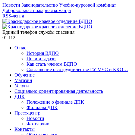
Новости
Законодательство
Учебно-курсовой комбинат
Добровольная пожарная команда
RSS-лента
Единый телефон службы спасения
01
112
О нас
История ВДПО
Цели и задачи
Как стать членом ВДПО
Соглашение о сотрудничестве ГУ МЧС и ККО…
Обучение
Магазин
Услуги
Социально-ориентированная деятельность
ДПК
Положение о филиале ДПК
Филиалы ДПК
Пресс-центр
Новости
Фотоархив
Контакты
Обратная связь