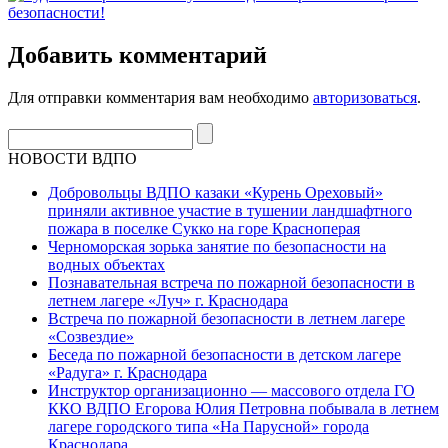
Добавить комментарий
Для отправки комментария вам необходимо
авторизоваться
.
НОВОСТИ ВДПО
Добровольцы ВДПО казаки «Курень Ореховый»
приняли активное участие в тушении ландшафтного
пожара в поселке Сукко на горе Красноперая
Черноморская зорька занятие по безопасности на
водных объектах
Познавательная встреча по пожарной безопасности в
летнем лагере «Луч» г. Краснодара
Встреча по пожарной безопасности в летнем лагере
«Созвездие»
Беседа по пожарной безопасности в детском лагере
«Радуга» г. Краснодара
Инструктор организационно — массового отдела ГО
ККО ВДПО Егорова Юлия Петровна побывала в летнем
лагере городского типа «На Парусной» города
Краснодара