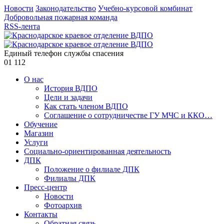
Новости
Законодательство
Учебно-курсовой комбинат
Добровольная пожарная команда
RSS-лента
Единый телефон службы спасения
01
112
О нас
История ВДПО
Цели и задачи
Как стать членом ВДПО
Соглашение о сотрудничестве ГУ МЧС и ККО…
Обучение
Магазин
Услуги
Социально-ориентированная деятельность
ДПК
Положение о филиале ДПК
Филиалы ДПК
Пресс-центр
Новости
Фотоархив
Контакты
Обратная связь