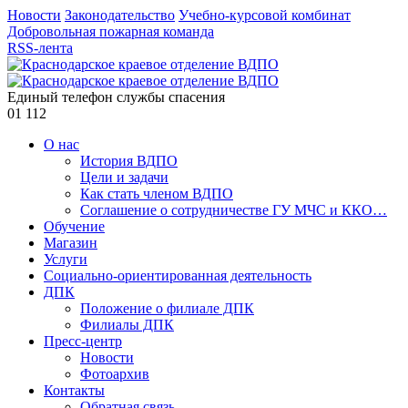
Новости
Законодательство
Учебно-курсовой комбинат
Добровольная пожарная команда
RSS-лента
Единый телефон службы спасения
01
112
О нас
История ВДПО
Цели и задачи
Как стать членом ВДПО
Соглашение о сотрудничестве ГУ МЧС и ККО…
Обучение
Магазин
Услуги
Социально-ориентированная деятельность
ДПК
Положение о филиале ДПК
Филиалы ДПК
Пресс-центр
Новости
Фотоархив
Контакты
Обратная связь