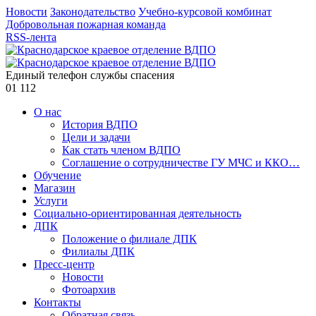
Новости
Законодательство
Учебно-курсовой комбинат
Добровольная пожарная команда
RSS-лента
Единый телефон службы спасения
01
112
О нас
История ВДПО
Цели и задачи
Как стать членом ВДПО
Соглашение о сотрудничестве ГУ МЧС и ККО…
Обучение
Магазин
Услуги
Социально-ориентированная деятельность
ДПК
Положение о филиале ДПК
Филиалы ДПК
Пресс-центр
Новости
Фотоархив
Контакты
Обратная связь