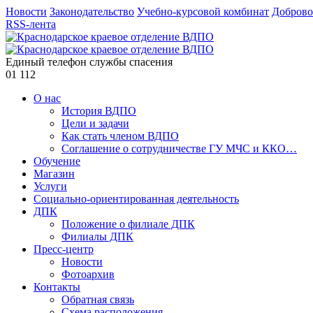
Новости
Законодательство
Учебно-курсовой комбинат
Доброво
RSS-лента
Единый телефон службы спасения
01
112
О нас
История ВДПО
Цели и задачи
Как стать членом ВДПО
Соглашение о сотрудничестве ГУ МЧС и ККО…
Обучение
Магазин
Услуги
Социально-ориентированная деятельность
ДПК
Положение о филиале ДПК
Филиалы ДПК
Пресс-центр
Новости
Фотоархив
Контакты
Обратная связь
Схема расположения