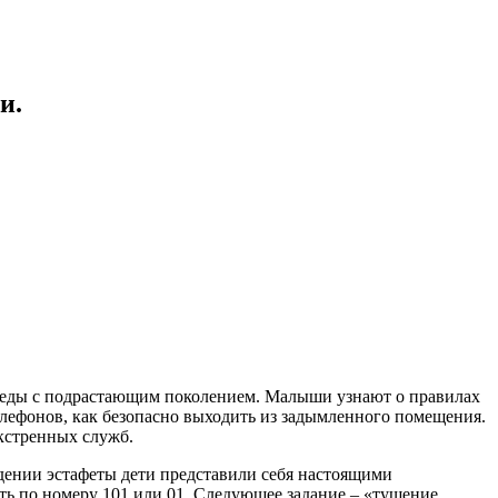
и.
седы с подрастающим поколением. Малыши узнают о правилах
лефонов, как безопасно выходить из задымленного помещения.
экстренных служб.
дении эстафеты дети представили себя настоящими
ть по номеру 101 или 01. Следующее задание – «тушение