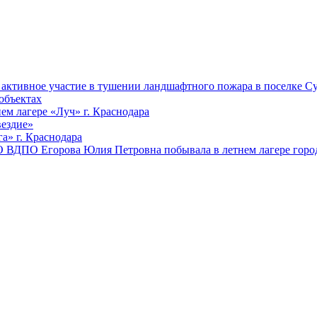
ктивное участие в тушении ландшафтного пожара в поселке Су
объектах
ем лагере «Луч» г. Краснодара
вездие»
а» г. Краснодара
 ВДПО Егорова Юлия Петровна побывала в летнем лагере город