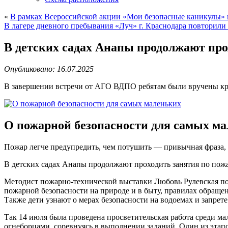
«
В рамках Всероссийской акции «Мои безопасные каникулы
В лагере дневного пребывания «Луч» г. Краснодара повторил
В детских садах Анапы продолжают про
Опубликовано: 16.07.2025
В завершении встречи от АГО ВДПО ребятам были вручены кр
О пожарной безопасности для самых м
Пожар легче предупредить, чем потушить — привычная фраза, 
В детских садах Анапы продолжают проходить занятия по пож
Методист пожарно-технической выставки Любовь Рулевская п
пожарной безопасности на природе и в быту, правилах обраще
Также дети узнают о мерах безопасности на водоемах и запрет
Так 14 июля была проведена просветительская работа среди м
огнеборцами, соревнуясь в выполнении заданий. Один из этап