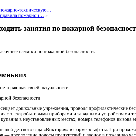
» пожарно-техническую…
и правила пожарной…
»
ходить занятия по пожарной безопасност
асочные памятки по пожарной безопасности.
аленьких
не теряющая своей актуальности.
арной безопасности.
осещает дошкольные учреждения, проводя профилактические бе
ния с электробытовыми приборами и зарядными устройствами те
е купания в неустановленных местах, номера телефонов вызова 
алышей детского сада «Виктория» в форме эстафеты. При прохож
ов — преодоление полосы препятствий и звонок в пожарную час