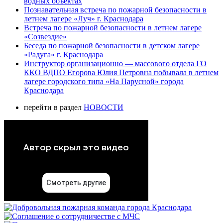
водных объектах
Познавательная встреча по пожарной безопасности в
летнем лагере «Луч» г. Краснодара
Встреча по пожарной безопасности в летнем лагере
«Созвездие»
Беседа по пожарной безопасности в детском лагере
«Радуга» г. Краснодара
Инструктор организационно — массового отдела ГО
ККО ВДПО Егорова Юлия Петровна побывала в летнем
лагере городского типа «На Парусной» города
Краснодара
перейти в раздел
НОВОСТИ