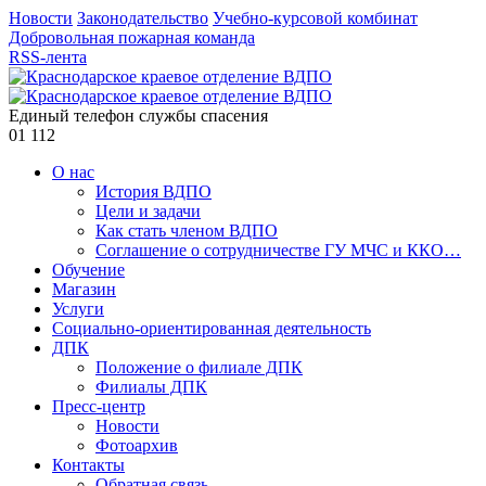
Новости
Законодательство
Учебно-курсовой комбинат
Добровольная пожарная команда
RSS-лента
Единый телефон службы спасения
01
112
О нас
История ВДПО
Цели и задачи
Как стать членом ВДПО
Соглашение о сотрудничестве ГУ МЧС и ККО…
Обучение
Магазин
Услуги
Социально-ориентированная деятельность
ДПК
Положение о филиале ДПК
Филиалы ДПК
Пресс-центр
Новости
Фотоархив
Контакты
Обратная связь