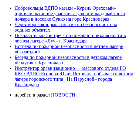
Добровольцы ВДПО казаки «Курень Ореховый»
приняли активное участие в тушении ландшафтного
пожара в поселке Сукко на горе Красноперая
Черноморская зорька занятие по безопасности на
водных объектах
Познавательная встреча по пожарной безопасности в
летнем лагере «Луч» г. Краснодара
Встреча по пожарной безопасности в летнем лагере
«Созвездие»
Беседа по пожарной безопасности в детском лагере
«Радуга» г. Краснодара
Инструктор организационно — массового отдела ГО
ККО ВДПО Егорова Юлия Петровна побывала в летнем
лагере городского типа «На Парусной» города
Краснодара
перейти в раздел
НОВОСТИ