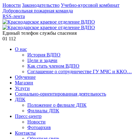
Новости
Законодательство
Учебно-курсовой комбинат
Добровольная пожарная команда
RSS-лента
Единый телефон службы спасения
01
112
О нас
История ВДПО
Цели и задачи
Как стать членом ВДПО
Соглашение о сотрудничестве ГУ МЧС и ККО…
Обучение
Магазин
Услуги
Социально-ориентированная деятельность
ДПК
Положение о филиале ДПК
Филиалы ДПК
Пресс-центр
Новости
Фотоархив
Контакты
Обратная связь