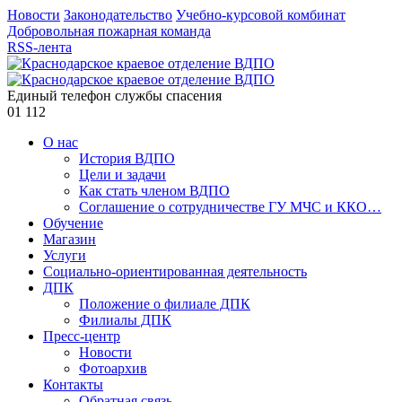
Новости
Законодательство
Учебно-курсовой комбинат
Добровольная пожарная команда
RSS-лента
Единый телефон службы спасения
01
112
О нас
История ВДПО
Цели и задачи
Как стать членом ВДПО
Соглашение о сотрудничестве ГУ МЧС и ККО…
Обучение
Магазин
Услуги
Социально-ориентированная деятельность
ДПК
Положение о филиале ДПК
Филиалы ДПК
Пресс-центр
Новости
Фотоархив
Контакты
Обратная связь