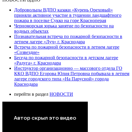
Добровольцы ВДПО казаки «Курень Ореховый»
приняли активное участие в тушении ландшафтного
пожара в поселке Сукко на горе Красноперая
Черноморская зорька занятие по безопасности на
водных объектах
Познавательная встреча по пожарной безопасности в
летнем лагере «Луч» г. Краснодара
Встреча по пожарной безопасности в летнем лагере
«Созвездие»
Беседа по пожарной безопасности в детском лагере
«Радуга» г. Краснодара
Инструктор организационно — массового отдела ГО
ККО ВДПО Егорова Юлия Петровна побывала в летнем
лагере городского типа «На Парусной» города
Краснодара
перейти в раздел
НОВОСТИ