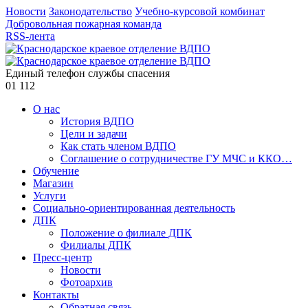
Новости
Законодательство
Учебно-курсовой комбинат
Добровольная пожарная команда
RSS-лента
Единый телефон службы спасения
01
112
О нас
История ВДПО
Цели и задачи
Как стать членом ВДПО
Соглашение о сотрудничестве ГУ МЧС и ККО…
Обучение
Магазин
Услуги
Социально-ориентированная деятельность
ДПК
Положение о филиале ДПК
Филиалы ДПК
Пресс-центр
Новости
Фотоархив
Контакты
Обратная связь