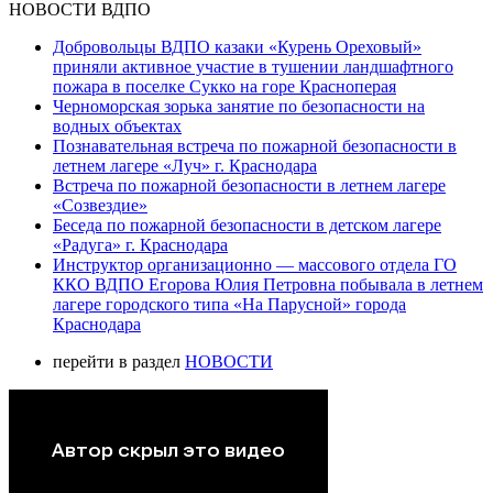
НОВОСТИ ВДПО
Добровольцы ВДПО казаки «Курень Ореховый»
приняли активное участие в тушении ландшафтного
пожара в поселке Сукко на горе Красноперая
Черноморская зорька занятие по безопасности на
водных объектах
Познавательная встреча по пожарной безопасности в
летнем лагере «Луч» г. Краснодара
Встреча по пожарной безопасности в летнем лагере
«Созвездие»
Беседа по пожарной безопасности в детском лагере
«Радуга» г. Краснодара
Инструктор организационно — массового отдела ГО
ККО ВДПО Егорова Юлия Петровна побывала в летнем
лагере городского типа «На Парусной» города
Краснодара
перейти в раздел
НОВОСТИ