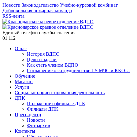
Новости
Законодательство
Учебно-курсовой комбинат
Добровольная пожарная команда
RSS-лента
Единый телефон службы спасения
01
112
О нас
История ВДПО
Цели и задачи
Как стать членом ВДПО
Соглашение о сотрудничестве ГУ МЧС и ККО…
Обучение
Магазин
Услуги
Социально-ориентированная деятельность
ДПК
Положение о филиале ДПК
Филиалы ДПК
Пресс-центр
Новости
Фотоархив
Контакты
Обратная связь