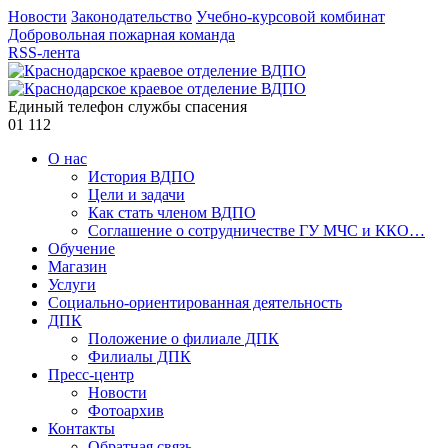
Новости
Законодательство
Учебно-курсовой комбинат
Добровольная пожарная команда
RSS-лента
Единый телефон службы спасения
01
112
О нас
История ВДПО
Цели и задачи
Как стать членом ВДПО
Соглашение о сотрудничестве ГУ МЧС и ККО…
Обучение
Магазин
Услуги
Социально-ориентированная деятельность
ДПК
Положение о филиале ДПК
Филиалы ДПК
Пресс-центр
Новости
Фотоархив
Контакты
Обратная связь