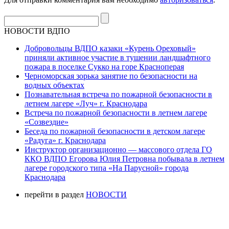
НОВОСТИ ВДПО
Добровольцы ВДПО казаки «Курень Ореховый»
приняли активное участие в тушении ландшафтного
пожара в поселке Сукко на горе Красноперая
Черноморская зорька занятие по безопасности на
водных объектах
Познавательная встреча по пожарной безопасности в
летнем лагере «Луч» г. Краснодара
Встреча по пожарной безопасности в летнем лагере
«Созвездие»
Беседа по пожарной безопасности в детском лагере
«Радуга» г. Краснодара
Инструктор организационно — массового отдела ГО
ККО ВДПО Егорова Юлия Петровна побывала в летнем
лагере городского типа «На Парусной» города
Краснодара
перейти в раздел
НОВОСТИ