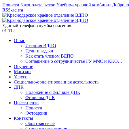
Новости
Законодательство
Учебно-курсовой комбинат
Доброво
RSS-лента
Единый телефон службы спасения
01
112
О нас
История ВДПО
Цели и задачи
Как стать членом ВДПО
Соглашение о сотрудничестве ГУ МЧС и ККО…
Обучение
Магазин
Услуги
Социально-ориентированная деятельность
ДПК
Положение о филиале ДПК
Филиалы ДПК
Пресс-центр
Новости
Фотоархив
Контакты
Обратная связь
Схема расположения