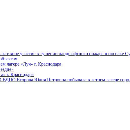
ктивное участие в тушении ландшафтного пожара в поселке Су
объектах
ем лагере «Луч» г. Краснодара
вездие»
а» г. Краснодара
 ВДПО Егорова Юлия Петровна побывала в летнем лагере город