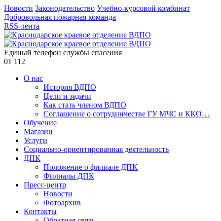
Новости
Законодательство
Учебно-курсовой комбинат
Добровольная пожарная команда
RSS-лента
Единый телефон службы спасения
01
112
О нас
История ВДПО
Цели и задачи
Как стать членом ВДПО
Соглашение о сотрудничестве ГУ МЧС и ККО…
Обучение
Магазин
Услуги
Социально-ориентированная деятельность
ДПК
Положение о филиале ДПК
Филиалы ДПК
Пресс-центр
Новости
Фотоархив
Контакты
Обратная связь