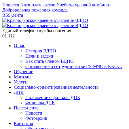
Новости
Законодательство
Учебно-курсовой комбинат
Добровольная пожарная команда
RSS-лента
Единый телефон службы спасения
01
112
О нас
История ВДПО
Цели и задачи
Как стать членом ВДПО
Соглашение о сотрудничестве ГУ МЧС и ККО…
Обучение
Магазин
Услуги
Социально-ориентированная деятельность
ДПК
Положение о филиале ДПК
Филиалы ДПК
Пресс-центр
Новости
Фотоархив
Контакты
Обратная связь