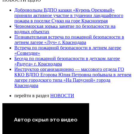
Добровольцы ВДПО казаки «Курень Ореховый»
приняли активное участие в тушении ландшафтного
пожара в поселке Сукко на горе Красноперая
Черноморская зорька занятие по безопасности на
водных объектах
Познавательная встреча по пожарной безопасности в
летнем лагере «Луч» г. Краснодара
Встреча по пожарной безопасности в летнем лагере
«Созвездие»
Беседа по пожарной безопасности в детском лагере
«Радуга» г. Краснодара
Инструктор организационно — массового отдела ГО
ККО ВДПО Егорова Юлия Петровна побывала в летнем
лагере городского типа «На Парусной» города
Краснодара
перейти в раздел
НОВОСТИ