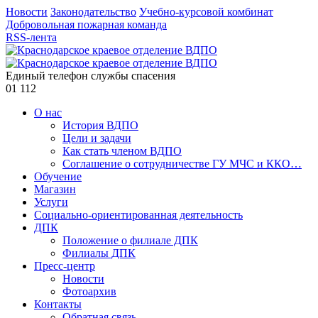
Новости
Законодательство
Учебно-курсовой комбинат
Добровольная пожарная команда
RSS-лента
Единый телефон службы спасения
01
112
О нас
История ВДПО
Цели и задачи
Как стать членом ВДПО
Соглашение о сотрудничестве ГУ МЧС и ККО…
Обучение
Магазин
Услуги
Социально-ориентированная деятельность
ДПК
Положение о филиале ДПК
Филиалы ДПК
Пресс-центр
Новости
Фотоархив
Контакты
Обратная связь