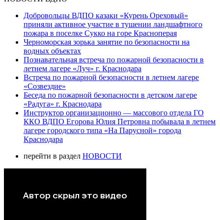
Добровольцы ВДПО казаки «Курень Ореховый»
приняли активное участие в тушении ландшафтного
пожара в поселке Сукко на горе Красноперая
Черноморская зорька занятие по безопасности на
водных объектах
Познавательная встреча по пожарной безопасности в
летнем лагере «Луч» г. Краснодара
Встреча по пожарной безопасности в летнем лагере
«Созвездие»
Беседа по пожарной безопасности в детском лагере
«Радуга» г. Краснодара
Инструктор организационно — массового отдела ГО
ККО ВДПО Егорова Юлия Петровна побывала в летнем
лагере городского типа «На Парусной» города
Краснодара
перейти в раздел
НОВОСТИ