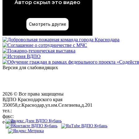
Версия для слабовидящих
2026 © Все права защищены
ВДПО Краснодарского края
350058,г.Краснодар,ул.им.Селезнева,д.201
тел.:
+7 (861) 231-28-93
факс:
+7 (861) 231-38-92
e-mail:
01@vdpokuban.ru