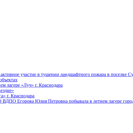
ктивное участие в тушении ландшафтного пожара в поселке Су
объектах
ем лагере «Луч» г. Краснодара
вездие»
а» г. Краснодара
 ВДПО Егорова Юлия Петровна побывала в летнем лагере город