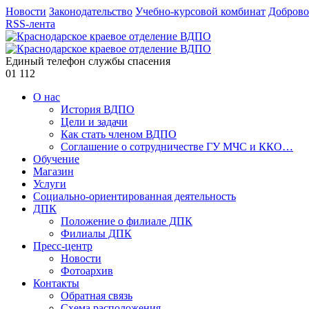
Новости
Законодательство
Учебно-курсовой комбинат
Доброво
RSS-лента
Единый телефон службы спасения
01
112
О нас
История ВДПО
Цели и задачи
Как стать членом ВДПО
Соглашение о сотрудничестве ГУ МЧС и ККО…
Обучение
Магазин
Услуги
Социально-ориентированная деятельность
ДПК
Положение о филиале ДПК
Филиалы ДПК
Пресс-центр
Новости
Фотоархив
Контакты
Обратная связь
Схема расположения