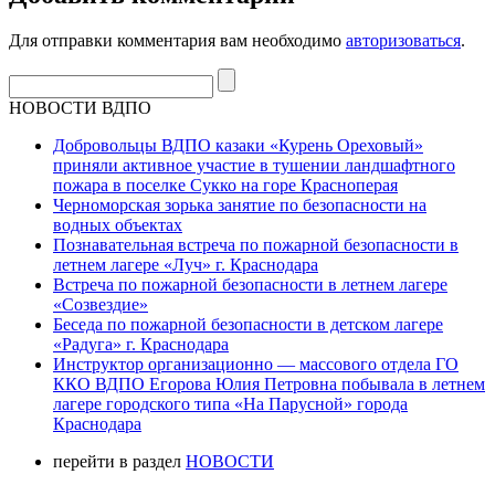
Для отправки комментария вам необходимо
авторизоваться
.
НОВОСТИ ВДПО
Добровольцы ВДПО казаки «Курень Ореховый»
приняли активное участие в тушении ландшафтного
пожара в поселке Сукко на горе Красноперая
Черноморская зорька занятие по безопасности на
водных объектах
Познавательная встреча по пожарной безопасности в
летнем лагере «Луч» г. Краснодара
Встреча по пожарной безопасности в летнем лагере
«Созвездие»
Беседа по пожарной безопасности в детском лагере
«Радуга» г. Краснодара
Инструктор организационно — массового отдела ГО
ККО ВДПО Егорова Юлия Петровна побывала в летнем
лагере городского типа «На Парусной» города
Краснодара
перейти в раздел
НОВОСТИ