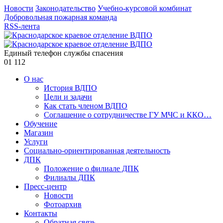
Новости
Законодательство
Учебно-курсовой комбинат
Добровольная пожарная команда
RSS-лента
Единый телефон службы спасения
01
112
О нас
История ВДПО
Цели и задачи
Как стать членом ВДПО
Соглашение о сотрудничестве ГУ МЧС и ККО…
Обучение
Магазин
Услуги
Социально-ориентированная деятельность
ДПК
Положение о филиале ДПК
Филиалы ДПК
Пресс-центр
Новости
Фотоархив
Контакты
Обратная связь