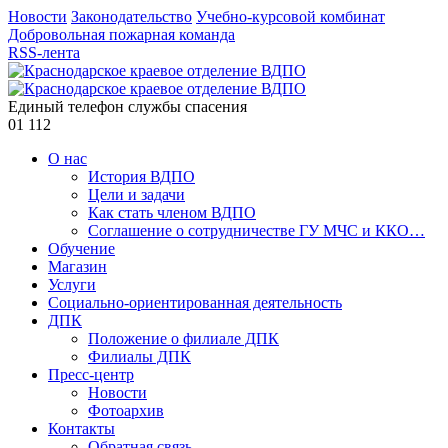
Новости
Законодательство
Учебно-курсовой комбинат
Добровольная пожарная команда
RSS-лента
Единый телефон службы спасения
01
112
О нас
История ВДПО
Цели и задачи
Как стать членом ВДПО
Соглашение о сотрудничестве ГУ МЧС и ККО…
Обучение
Магазин
Услуги
Социально-ориентированная деятельность
ДПК
Положение о филиале ДПК
Филиалы ДПК
Пресс-центр
Новости
Фотоархив
Контакты
Обратная связь