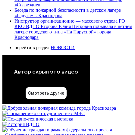
«Созвездие»
Беседа по пожарной безопасности в детском лагере
«Радуга» г. Краснодара
Инструктор организационно — массового отдела ГО
ККО ВДПО Егорова Юлия Петровна побывала в летнем
лагере городского типа «На Парусной» города
Краснодара
перейти в раздел
НОВОСТИ