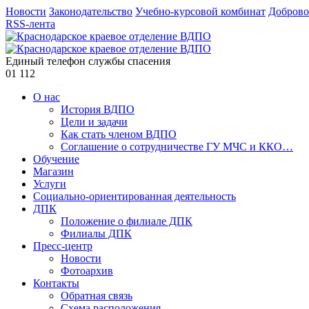
Новости
Законодательство
Учебно-курсовой комбинат
Доброво
RSS-лента
Единый телефон службы спасения
01
112
О нас
История ВДПО
Цели и задачи
Как стать членом ВДПО
Соглашение о сотрудничестве ГУ МЧС и ККО…
Обучение
Магазин
Услуги
Социально-ориентированная деятельность
ДПК
Положение о филиале ДПК
Филиалы ДПК
Пресс-центр
Новости
Фотоархив
Контакты
Обратная связь
Схема расположения