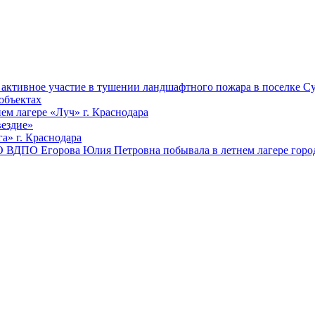
ктивное участие в тушении ландшафтного пожара в поселке Су
объектах
ем лагере «Луч» г. Краснодара
вездие»
а» г. Краснодара
 ВДПО Егорова Юлия Петровна побывала в летнем лагере город