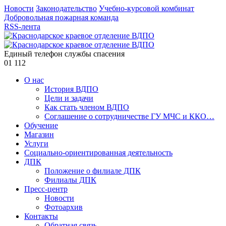
Новости
Законодательство
Учебно-курсовой комбинат
Добровольная пожарная команда
RSS-лента
Единый телефон службы спасения
01
112
О нас
История ВДПО
Цели и задачи
Как стать членом ВДПО
Соглашение о сотрудничестве ГУ МЧС и ККО…
Обучение
Магазин
Услуги
Социально-ориентированная деятельность
ДПК
Положение о филиале ДПК
Филиалы ДПК
Пресс-центр
Новости
Фотоархив
Контакты
Обратная связь