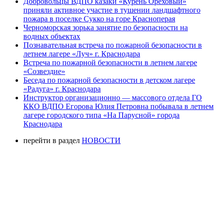
Добровольцы ВДПО казаки «Курень Ореховый»
приняли активное участие в тушении ландшафтного
пожара в поселке Сукко на горе Красноперая
Черноморская зорька занятие по безопасности на
водных объектах
Познавательная встреча по пожарной безопасности в
летнем лагере «Луч» г. Краснодара
Встреча по пожарной безопасности в летнем лагере
«Созвездие»
Беседа по пожарной безопасности в детском лагере
«Радуга» г. Краснодара
Инструктор организационно — массового отдела ГО
ККО ВДПО Егорова Юлия Петровна побывала в летнем
лагере городского типа «На Парусной» города
Краснодара
перейти в раздел
НОВОСТИ