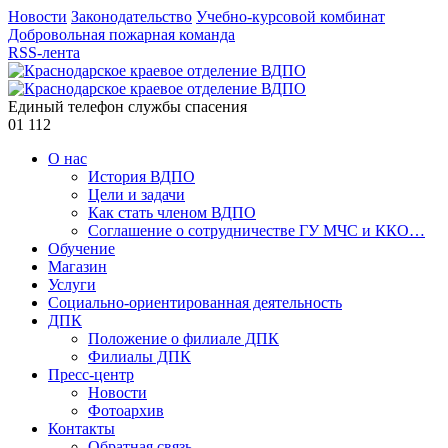
Новости
Законодательство
Учебно-курсовой комбинат
Добровольная пожарная команда
RSS-лента
Единый телефон службы спасения
01
112
О нас
История ВДПО
Цели и задачи
Как стать членом ВДПО
Соглашение о сотрудничестве ГУ МЧС и ККО…
Обучение
Магазин
Услуги
Социально-ориентированная деятельность
ДПК
Положение о филиале ДПК
Филиалы ДПК
Пресс-центр
Новости
Фотоархив
Контакты
Обратная связь