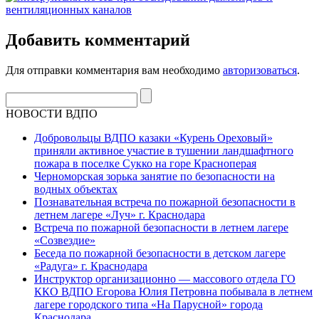
Добавить комментарий
Для отправки комментария вам необходимо
авторизоваться
.
НОВОСТИ ВДПО
Добровольцы ВДПО казаки «Курень Ореховый»
приняли активное участие в тушении ландшафтного
пожара в поселке Сукко на горе Красноперая
Черноморская зорька занятие по безопасности на
водных объектах
Познавательная встреча по пожарной безопасности в
летнем лагере «Луч» г. Краснодара
Встреча по пожарной безопасности в летнем лагере
«Созвездие»
Беседа по пожарной безопасности в детском лагере
«Радуга» г. Краснодара
Инструктор организационно — массового отдела ГО
ККО ВДПО Егорова Юлия Петровна побывала в летнем
лагере городского типа «На Парусной» города
Краснодара