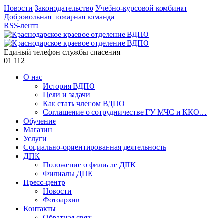
Новости
Законодательство
Учебно-курсовой комбинат
Добровольная пожарная команда
RSS-лента
Единый телефон службы спасения
01
112
О нас
История ВДПО
Цели и задачи
Как стать членом ВДПО
Соглашение о сотрудничестве ГУ МЧС и ККО…
Обучение
Магазин
Услуги
Социально-ориентированная деятельность
ДПК
Положение о филиале ДПК
Филиалы ДПК
Пресс-центр
Новости
Фотоархив
Контакты
Обратная связь