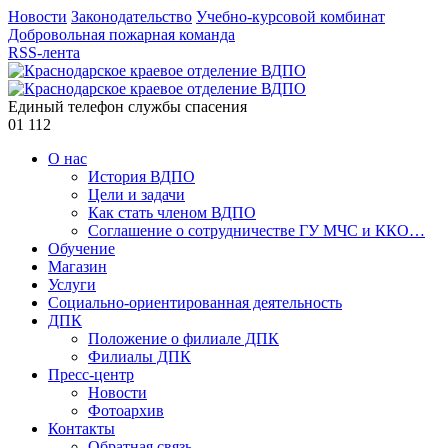
Новости
Законодательство
Учебно-курсовой комбинат
Добровольная пожарная команда
RSS-лента
Единый телефон службы спасения
01
112
О нас
История ВДПО
Цели и задачи
Как стать членом ВДПО
Соглашение о сотрудничестве ГУ МЧС и ККО…
Обучение
Магазин
Услуги
Социально-ориентированная деятельность
ДПК
Положение о филиале ДПК
Филиалы ДПК
Пресс-центр
Новости
Фотоархив
Контакты
Обратная связь