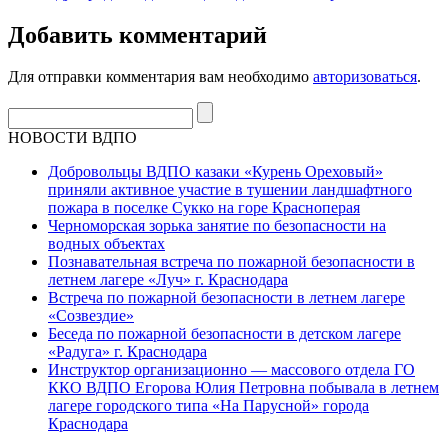
Добавить комментарий
Для отправки комментария вам необходимо
авторизоваться
.
НОВОСТИ ВДПО
Добровольцы ВДПО казаки «Курень Ореховый»
приняли активное участие в тушении ландшафтного
пожара в поселке Сукко на горе Красноперая
Черноморская зорька занятие по безопасности на
водных объектах
Познавательная встреча по пожарной безопасности в
летнем лагере «Луч» г. Краснодара
Встреча по пожарной безопасности в летнем лагере
«Созвездие»
Беседа по пожарной безопасности в детском лагере
«Радуга» г. Краснодара
Инструктор организационно — массового отдела ГО
ККО ВДПО Егорова Юлия Петровна побывала в летнем
лагере городского типа «На Парусной» города
Краснодара