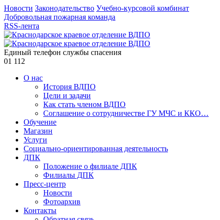
Новости
Законодательство
Учебно-курсовой комбинат
Добровольная пожарная команда
RSS-лента
Единый телефон службы спасения
01
112
О нас
История ВДПО
Цели и задачи
Как стать членом ВДПО
Соглашение о сотрудничестве ГУ МЧС и ККО…
Обучение
Магазин
Услуги
Социально-ориентированная деятельность
ДПК
Положение о филиале ДПК
Филиалы ДПК
Пресс-центр
Новости
Фотоархив
Контакты
Обратная связь