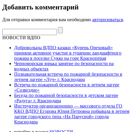
Добавить комментарий
Для отправки комментария вам необходимо
авторизоваться
.
НОВОСТИ ВДПО
Добровольцы ВДПО казаки «Курень Ореховый»
приняли активное участие в тушении ландшафтного
пожара в поселке Сукко на горе Красноперая
Черноморская зорька занятие по безопасности на
водных объектах
Познавательная встреча по пожарной безопасности в
летнем лагере «Луч» г. Краснодара
Встреча по пожарной безопасности в летнем лагере
«Созвездие»
Беседа по пожарной безопасности в детском лагере
«Радуга» г. Краснодара
Инструктор организационно — массового отдела ГО
ККО ВДПО Егорова Юлия Петровна побывала в летнем
лагере городского типа «На Парусной» города
Краснодара
перейти в раздел
НОВОСТИ