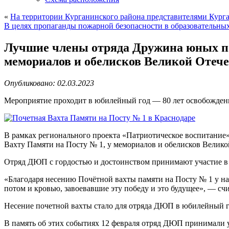
«
На территории Курганинского района представителями Кур
В целях пропаганды пожарной безопасности в образовательн
Лучшие члены отряда Дружина юных по
мемориалов и обелисков Великой Отеч
Опубликовано: 02.03.2023
Мероприятие проходит в юбилейный год — 80 лет освобождени
В рамках регионального проекта «Патриотическое воспитание
Вахту Памяти на Посту № 1, у мемориалов и обелисков Велик
Отряд ДЮП с гордостью и достоинством принимают участие в 
«Благодаря несению Почётной вахты памяти на Посту № 1 у на
потом и кровью, завоевавшие эту победу и это будущее», — с
Несение почетной вахты стало для отряда ДЮП в юбилейный го
В память об этих событиях 12 февраля отряд ДЮП принимали у