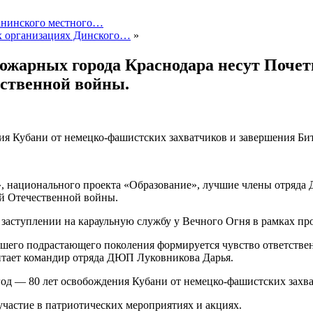
ганинского местного…
ых организациях Динского…
»
жарных города Краснодара несут Почетн
ественной войны.
я Кубани от немецко-фашистских захватчиков и завершения Бит
», национального проекта «Образование», лучшие члены отряд
ой Отечественной войны.
заступлении на караульную службу у Вечного Огня в рамках пр
шего подрастающего поколения формируется чувство ответственн
читает командир отряда ДЮП Луковникова Дарья.
д — 80 лет освобождения Кубани от немецко-фашистских захват
частие в патриотических мероприятиях и акциях.