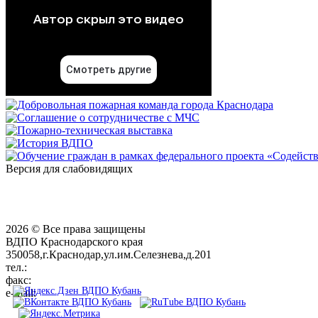
Версия для слабовидящих
2026 © Все права защищены
ВДПО Краснодарского края
350058,г.Краснодар,ул.им.Селезнева,д.201
тел.:
+7 (861) 231-28-93
факс:
+7 (861) 231-38-92
e-mail:
01@vdpokuban.ru