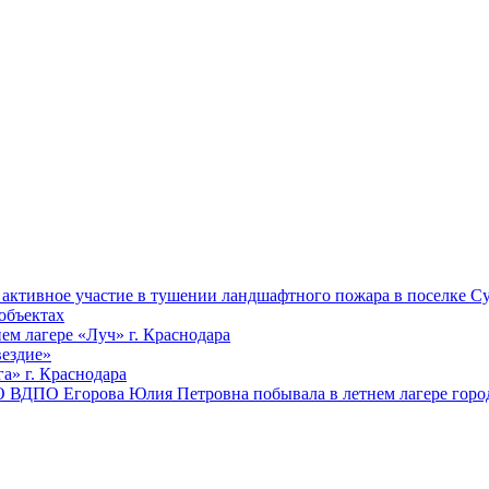
ктивное участие в тушении ландшафтного пожара в поселке Су
объектах
ем лагере «Луч» г. Краснодара
вездие»
а» г. Краснодара
 ВДПО Егорова Юлия Петровна побывала в летнем лагере город