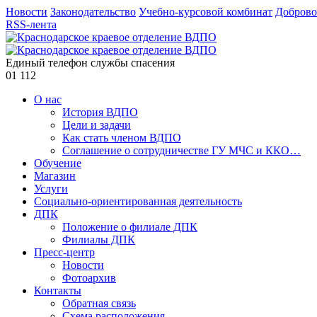
Новости
Законодательство
Учебно-курсовой комбинат
Доброво
RSS-лента
Единый телефон службы спасения
01
112
О нас
История ВДПО
Цели и задачи
Как стать членом ВДПО
Соглашение о сотрудничестве ГУ МЧС и ККО…
Обучение
Магазин
Услуги
Социально-ориентированная деятельность
ДПК
Положение о филиале ДПК
Филиалы ДПК
Пресс-центр
Новости
Фотоархив
Контакты
Обратная связь
Схема расположения