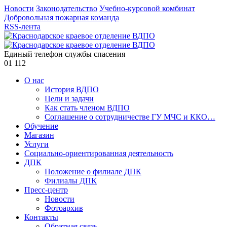
Новости
Законодательство
Учебно-курсовой комбинат
Добровольная пожарная команда
RSS-лента
Единый телефон службы спасения
01
112
О нас
История ВДПО
Цели и задачи
Как стать членом ВДПО
Соглашение о сотрудничестве ГУ МЧС и ККО…
Обучение
Магазин
Услуги
Социально-ориентированная деятельность
ДПК
Положение о филиале ДПК
Филиалы ДПК
Пресс-центр
Новости
Фотоархив
Контакты
Обратная связь