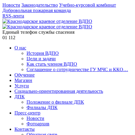
Новости
Законодательство
Учебно-курсовой комбинат
Добровольная пожарная команда
RSS-лента
Единый телефон службы спасения
01
112
О нас
История ВДПО
Цели и задачи
Как стать членом ВДПО
Соглашение о сотрудничестве ГУ МЧС и ККО…
Обучение
Магазин
Услуги
Социально-ориентированная деятельность
ДПК
Положение о филиале ДПК
Филиалы ДПК
Пресс-центр
Новости
Фотоархив
Контакты
Обратная связь