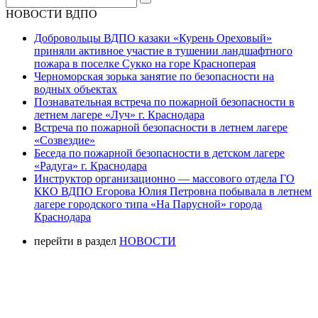
НОВОСТИ ВДПО
Добровольцы ВДПО казаки «Курень Ореховый»
приняли активное участие в тушении ландшафтного
пожара в поселке Сукко на горе Красноперая
Черноморская зорька занятие по безопасности на
водных объектах
Познавательная встреча по пожарной безопасности в
летнем лагере «Луч» г. Краснодара
Встреча по пожарной безопасности в летнем лагере
«Созвездие»
Беседа по пожарной безопасности в детском лагере
«Радуга» г. Краснодара
Инструктор организационно — массового отдела ГО
ККО ВДПО Егорова Юлия Петровна побывала в летнем
лагере городского типа «На Парусной» города
Краснодара
перейти в раздел
НОВОСТИ