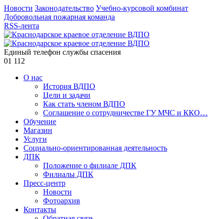
Новости
Законодательство
Учебно-курсовой комбинат
Добровольная пожарная команда
RSS-лента
Единый телефон службы спасения
01
112
О нас
История ВДПО
Цели и задачи
Как стать членом ВДПО
Соглашение о сотрудничестве ГУ МЧС и ККО…
Обучение
Магазин
Услуги
Социально-ориентированная деятельность
ДПК
Положение о филиале ДПК
Филиалы ДПК
Пресс-центр
Новости
Фотоархив
Контакты
Обратная связь