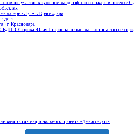
ктивное участие в тушении ландшафтного пожара в поселке Су
объектах
ем лагере «Луч» г. Краснодара
вездие»
а» г. Краснодара
 ВДПО Егорова Юлия Петровна побывала в летнем лагере город