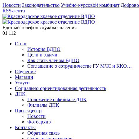
Новости
Законодательство
Учебно-курсовой комбинат
Доброво
RSS-лента
Единый телефон службы спасения
01
112
О нас
История ВДПО
Цели и задачи
Как стать членом ВДПО
Соглашение о сотрудничестве ГУ МЧС и ККО…
Обучение
Магазин
Услуги
Социально-ориентированная деятельность
ДПК
Положение о филиале ДПК
Филиалы ДПК
Пресс-центр
Новости
Фотоархив
Контакты
Обратная связь
Схема расположения