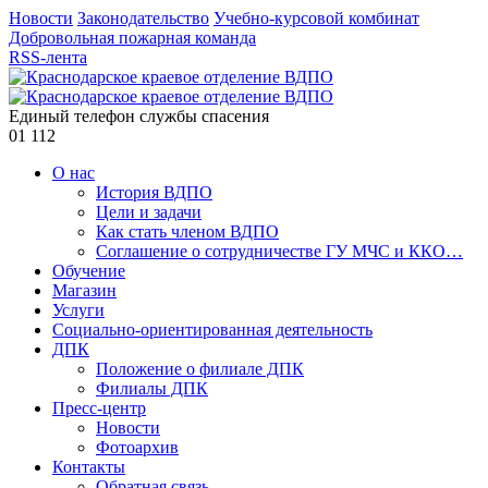
Новости
Законодательство
Учебно-курсовой комбинат
Добровольная пожарная команда
RSS-лента
Единый телефон службы спасения
01
112
О нас
История ВДПО
Цели и задачи
Как стать членом ВДПО
Соглашение о сотрудничестве ГУ МЧС и ККО…
Обучение
Магазин
Услуги
Социально-ориентированная деятельность
ДПК
Положение о филиале ДПК
Филиалы ДПК
Пресс-центр
Новости
Фотоархив
Контакты
Обратная связь