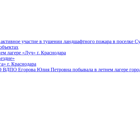
ктивное участие в тушении ландшафтного пожара в поселке Су
объектах
ем лагере «Луч» г. Краснодара
вездие»
а» г. Краснодара
 ВДПО Егорова Юлия Петровна побывала в летнем лагере город