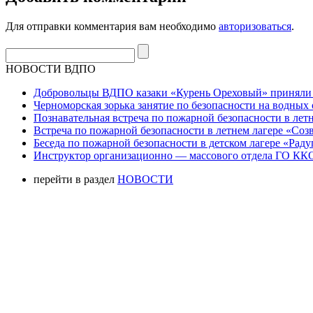
Для отправки комментария вам необходимо
авторизоваться
.
НОВОСТИ ВДПО
Добровольцы ВДПО казаки «Курень Ореховый» приняли а
Черноморская зорька занятие по безопасности на водных 
Познавательная встреча по пожарной безопасности в летн
Встреча по пожарной безопасности в летнем лагере «Соз
Беседа по пожарной безопасности в детском лагере «Радуг
Инструктор организационно — массового отдела ГО ККО
перейти в раздел
НОВОСТИ