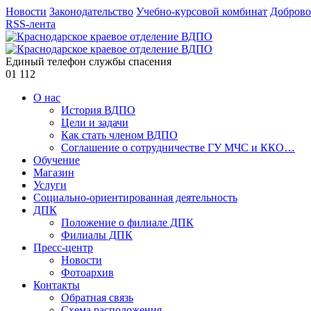
Новости
Законодательство
Учебно-курсовой комбинат
Доброво
RSS-лента
Единый телефон службы спасения
01
112
О нас
История ВДПО
Цели и задачи
Как стать членом ВДПО
Соглашение о сотрудничестве ГУ МЧС и ККО…
Обучение
Магазин
Услуги
Социально-ориентированная деятельность
ДПК
Положение о филиале ДПК
Филиалы ДПК
Пресс-центр
Новости
Фотоархив
Контакты
Обратная связь
Схема расположения