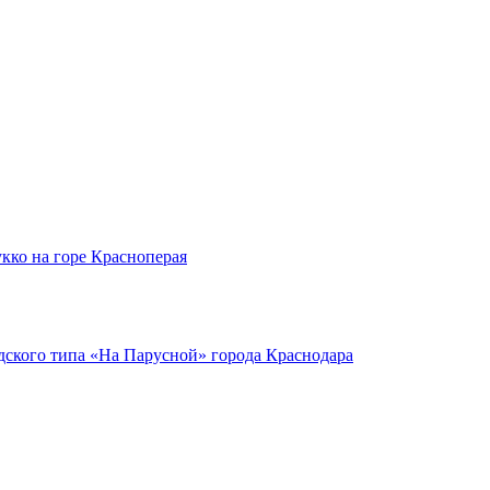
кко на горе Красноперая
ского типа «На Парусной» города Краснодара