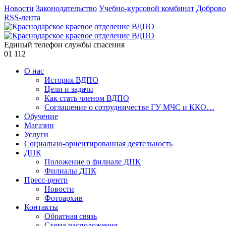
Новости
Законодательство
Учебно-курсовой комбинат
Доброво
RSS-лента
Единый телефон службы спасения
01
112
О нас
История ВДПО
Цели и задачи
Как стать членом ВДПО
Соглашение о сотрудничестве ГУ МЧС и ККО…
Обучение
Магазин
Услуги
Социально-ориентированная деятельность
ДПК
Положение о филиале ДПК
Филиалы ДПК
Пресс-центр
Новости
Фотоархив
Контакты
Обратная связь
Схема расположения