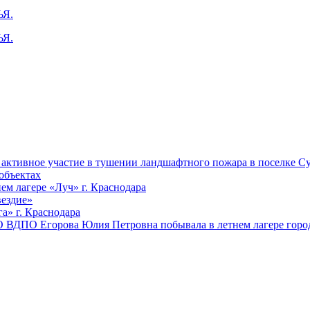
ктивное участие в тушении ландшафтного пожара в поселке Су
объектах
ем лагере «Луч» г. Краснодара
вездие»
а» г. Краснодара
 ВДПО Егорова Юлия Петровна побывала в летнем лагере город