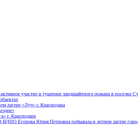
ктивное участие в тушении ландшафтного пожара в поселке Су
объектах
ем лагере «Луч» г. Краснодара
вездие»
а» г. Краснодара
 ВДПО Егорова Юлия Петровна побывала в летнем лагере город