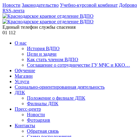
Новости
Законодательство
Учебно-курсовой комбинат
Доброво
RSS-лента
Единый телефон службы спасения
01
112
О нас
История ВДПО
Цели и задачи
Как стать членом ВДПО
Соглашение о сотрудничестве ГУ МЧС и ККО…
Обучение
Магазин
Услуги
Социально-ориентированная деятельность
ДПК
Положение о филиале ДПК
Филиалы ДПК
Пресс-центр
Новости
Фотоархив
Контакты
Обратная связь
Схема расположения