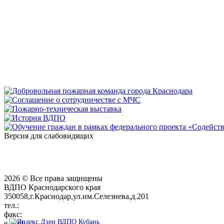
Версия для слабовидящих
2026 © Все права защищены
ВДПО Краснодарского края
350058,г.Краснодар,ул.им.Селезнева,д.201
тел.:
+7 (861) 231-28-93
факс:
+7 (861) 231-38-92
e-mail:
01@vdpokuban.ru