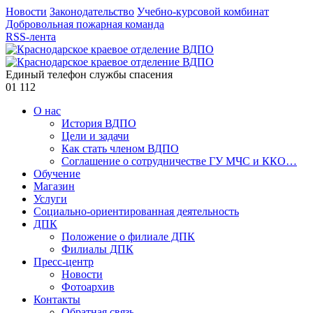
Новости
Законодательство
Учебно-курсовой комбинат
Добровольная пожарная команда
RSS-лента
Единый телефон службы спасения
01
112
О нас
История ВДПО
Цели и задачи
Как стать членом ВДПО
Соглашение о сотрудничестве ГУ МЧС и ККО…
Обучение
Магазин
Услуги
Социально-ориентированная деятельность
ДПК
Положение о филиале ДПК
Филиалы ДПК
Пресс-центр
Новости
Фотоархив
Контакты
Обратная связь