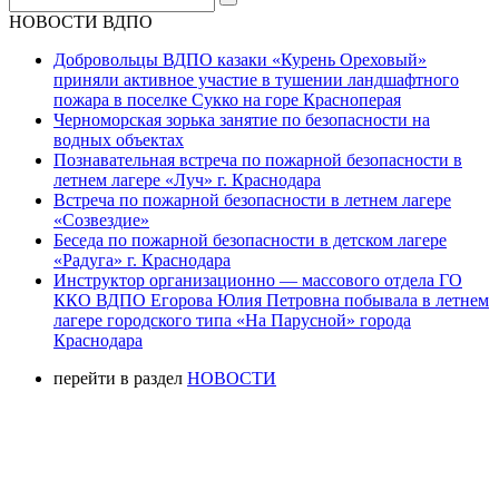
НОВОСТИ ВДПО
Добровольцы ВДПО казаки «Курень Ореховый»
приняли активное участие в тушении ландшафтного
пожара в поселке Сукко на горе Красноперая
Черноморская зорька занятие по безопасности на
водных объектах
Познавательная встреча по пожарной безопасности в
летнем лагере «Луч» г. Краснодара
Встреча по пожарной безопасности в летнем лагере
«Созвездие»
Беседа по пожарной безопасности в детском лагере
«Радуга» г. Краснодара
Инструктор организационно — массового отдела ГО
ККО ВДПО Егорова Юлия Петровна побывала в летнем
лагере городского типа «На Парусной» города
Краснодара
перейти в раздел
НОВОСТИ