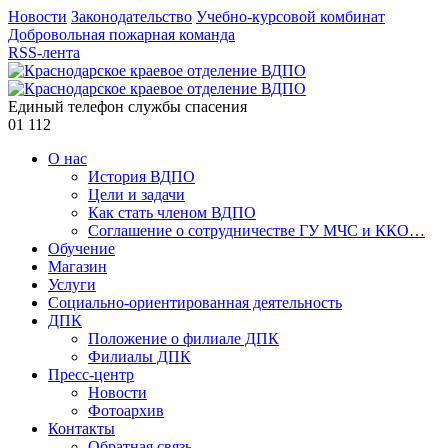
Новости
Законодательство
Учебно-курсовой комбинат
Добровольная пожарная команда
RSS-лента
Единый телефон службы спасения
01
112
О нас
История ВДПО
Цели и задачи
Как стать членом ВДПО
Соглашение о сотрудничестве ГУ МЧС и ККО…
Обучение
Магазин
Услуги
Социально-ориентированная деятельность
ДПК
Положение о филиале ДПК
Филиалы ДПК
Пресс-центр
Новости
Фотоархив
Контакты
Обратная связь