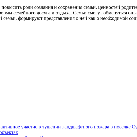
 повысить роли создания и сохранения семьи, ценностей родит
 формы семейного досуга и отдыха. Семьи смогут обменяться оп
 семьи, формируют представления о ней как о необходимой соц
ктивное участие в тушении ландшафтного пожара в поселке Су
объектах