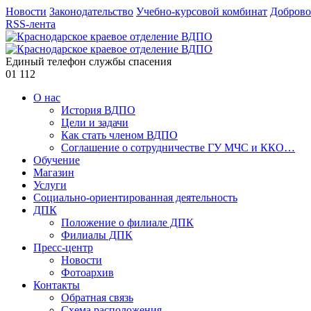
Новости
Законодательство
Учебно-курсовой комбинат
Доброво
RSS-лента
Единый телефон службы спасения
01
112
О нас
История ВДПО
Цели и задачи
Как стать членом ВДПО
Соглашение о сотрудничестве ГУ МЧС и ККО…
Обучение
Магазин
Услуги
Социально-ориентированная деятельность
ДПК
Положение о филиале ДПК
Филиалы ДПК
Пресс-центр
Новости
Фотоархив
Контакты
Обратная связь
Схема расположения