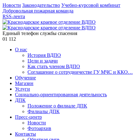
Новости
Законодательство
Учебно-курсовой комбинат
Добровольная пожарная команда
RSS-лента
Единый телефон службы спасения
01
112
О нас
История ВДПО
Цели и задачи
Как стать членом ВДПО
Соглашение о сотрудничестве ГУ МЧС и ККО…
Обучение
Магазин
Услуги
Социально-ориентированная деятельность
ДПК
Положение о филиале ДПК
Филиалы ДПК
Пресс-центр
Новости
Фотоархив
Контакты
Обратная связь