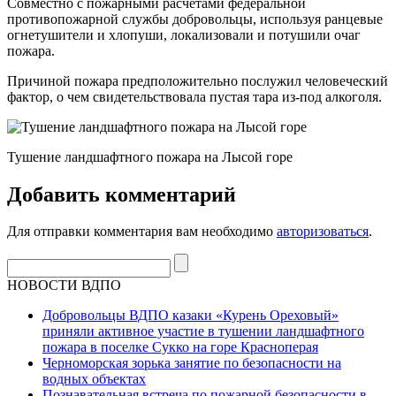
Совместно с пожарными расчетами федеральной
противопожарной службы добровольцы, используя ранцевые
огнетушители и хлопуши, локализовали и потушили очаг
пожара.
Причиной пожара предположительно послужил человеческий
фактор, о чем свидетельствовала пустая тара из-под алкоголя.
Тушение ландшафтного пожара на Лысой горе
Добавить комментарий
Для отправки комментария вам необходимо
авторизоваться
.
НОВОСТИ ВДПО
Добровольцы ВДПО казаки «Курень Ореховый»
приняли активное участие в тушении ландшафтного
пожара в поселке Сукко на горе Красноперая
Черноморская зорька занятие по безопасности на
водных объектах
Познавательная встреча по пожарной безопасности в