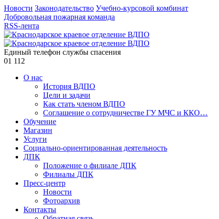
Новости
Законодательство
Учебно-курсовой комбинат
Добровольная пожарная команда
RSS-лента
Единый телефон службы спасения
01
112
О нас
История ВДПО
Цели и задачи
Как стать членом ВДПО
Соглашение о сотрудничестве ГУ МЧС и ККО…
Обучение
Магазин
Услуги
Социально-ориентированная деятельность
ДПК
Положение о филиале ДПК
Филиалы ДПК
Пресс-центр
Новости
Фотоархив
Контакты
Обратная связь