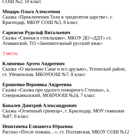
СОШ №2, 10 класс
Моцарь Ольга Алексеевна
Сказка «Приключения Толи в тридесятом царстве», г.
Краснодар, МБОУ СОШ №5, 8 класс
Саркисов Рудольф Витальевич
Сказка «Свинья и стеклышко», МКОУ ДО «ДДТ» ст.
Атаманской, ТО «Занимательный русский язык»
3 место
Клименко Артем Андреевич
Сказка «О мальчике Саше и его друзьях», Успенский район,
ст. Убеженская, МБОУООШ №7, 8 класс
Ерошенко Вероника Андреевна
Сказка «Сказка про удалого пожарного Степана», х.
Северокавказский, МОБУООШ №24, 7 класс
Ковалев Дмитрий Александрович
Сказка «Огненный гримуар», г. Краснодар, МОУ гимназия
№87, 9 класс
Непотачева Елизавета Юрьевна
Рассказ «После пожара…», ст. Полтавская, МКОУ СОШ №12