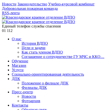
Новости
Законодательство
Учебно-курсовой комбинат
Добровольная пожарная команда
RSS-лента
Единый телефон службы спасения
01
112
О нас
История ВДПО
Цели и задачи
Как стать членом ВДПО
Соглашение о сотрудничестве ГУ МЧС и ККО…
Обучение
Магазин
Услуги
Социально-ориентированная деятельность
ДПК
Положение о филиале ДПК
Филиалы ДПК
Пресс-центр
Новости
Фотоархив
Контакты
Обратная связь