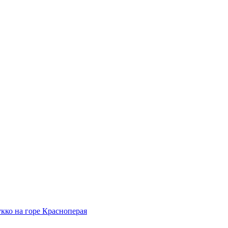
кко на горе Красноперая