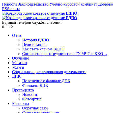
Новости
Законодательство
Учебно-курсовой комбинат
Доброво
RSS-лента
Единый телефон службы спасения
01
112
О нас
История ВДПО
Цели и задачи
Как стать членом ВДПО
Соглашение о сотрудничестве ГУ МЧС и ККО…
Обучение
Магазин
Услуги
Социально-ориентированная деятельность
ДПК
Положение о филиале ДПК
Филиалы ДПК
Пресс-центр
Новости
Фотоархив
Контакты
Обратная связь
Схема расположения