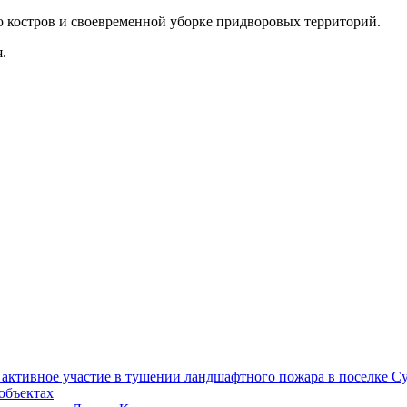
ю костров и своевременной уборке придворовых территорий.
.
ктивное участие в тушении ландшафтного пожара в поселке Су
объектах