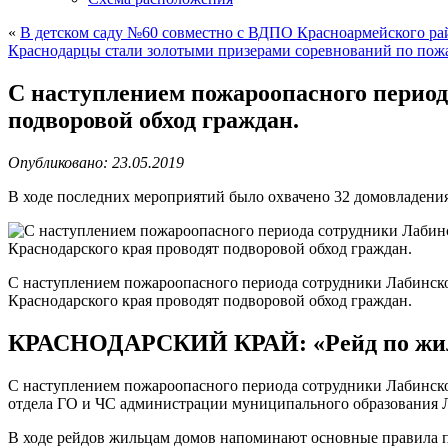
«
В детском саду №60 совместно с ВДПО Красноармейского р
Краснодарцы стали золотыми призерами соревнований по пож
С наступлением пожароопасного период
подворовой обход граждан.
Опубликовано: 23.05.2019
В ходе последних мероприятий было охвачено 32 домовладения
С наступлением пожароопасного периода сотрудники Лабинс
Краснодарского края проводят подворовой обход граждан.
КРАСНОДАРСКИЙ КРАЙ: «Рейд по жи
С наступлением пожароопасного периода сотрудники Лабинск
отдела ГО и ЧС администрации муниципального образования 
В ходе рейдов жильцам домов напоминают основные правила п