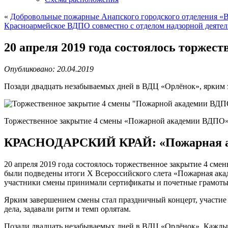
«
Добровольные пожарные Анапского городского отделения 
Красноармейское ВДПО совместно с отделом надзорной деяте
20 апреля 2019 года состоялось торже
Опубликовано: 20.04.2019
Позади двадцать незабываемых дней в ВДЦ «Орлёнок», ярким 
Торжественное закрытие 4 смены «Пожарной академии ВДПО
КРАСНОДАРСКИЙ КРАЙ: «Пожарная ак
20 апреля 2019 года состоялось торжественное закрытие 4 сме
были подведены итоги X Всероссийского слета «Пожарная а
участники смены принимали сертификаты и почетные грамоты и
Ярким завершением смены стал праздничный концерт, участие 
дела, задавали ритм и темп орлятам.
Позади двадцать незабываемых дней в ВДЦ «Орлёнок». Каждый