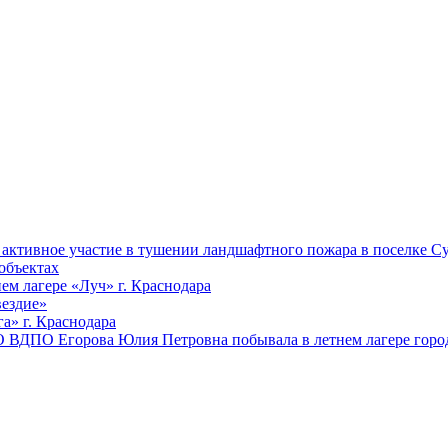
ктивное участие в тушении ландшафтного пожара в поселке Су
объектах
ем лагере «Луч» г. Краснодара
вездие»
а» г. Краснодара
 ВДПО Егорова Юлия Петровна побывала в летнем лагере город