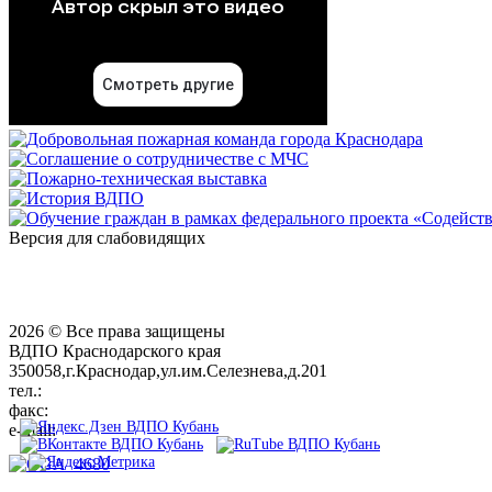
Версия для слабовидящих
2026 © Все права защищены
ВДПО Краснодарского края
350058,г.Краснодар,ул.им.Селезнева,д.201
тел.:
+7 (861) 231-28-93
факс:
+7 (861) 231-38-92
e-mail:
01@vdpokuban.ru