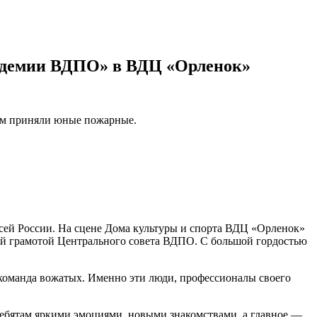
академии ВДПО» в ВДЦ «Орленок»
ром приняли юные пожарные.
 всей России. На сцене Дома культуры и спорта ВДЦ «Орленок»
й грамотой Центрального совета ВДПО. С большой гордостью
 команда вожатых. Именно эти люди, профессионалы своего
ебятам яркими эмоциями, новыми знакомствами, а главное —