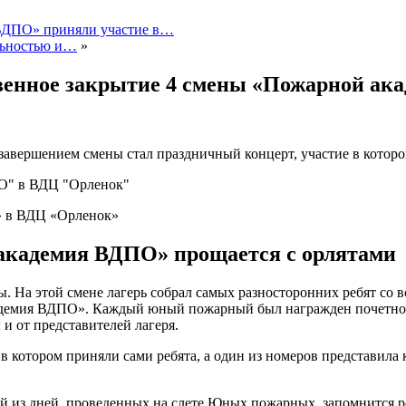
«ВДПО» приняли участие в…
льностью и…
»
ственное закрытие 4 смены «Пожарной 
завершением смены стал праздничный концерт, участие в кото
» в ВДЦ «Орленок»
адемия ВДПО» прощается с орлятами
ны. На этой смене лагерь собрал самых разносторонних ребят со
кадемия ВДПО». Каждый юный пожарный был награжден почетно
 от представителей лагеря.
в котором приняли сами ребята, а один из номеров представила
 из дней, проведенных на слете Юных пожарных, запомнится р