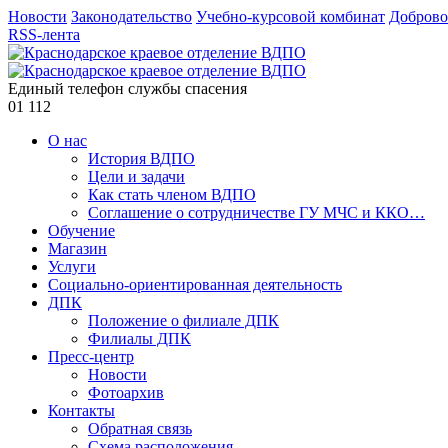
Новости
Законодательство
Учебно-курсовой комбинат
Доброво
RSS-лента
Единый телефон службы спасения
01
112
О нас
История ВДПО
Цели и задачи
Как стать членом ВДПО
Соглашение о сотрудничестве ГУ МЧС и ККО…
Обучение
Магазин
Услуги
Социально-ориентированная деятельность
ДПК
Положение о филиале ДПК
Филиалы ДПК
Пресс-центр
Новости
Фотоархив
Контакты
Обратная связь
Схема расположения