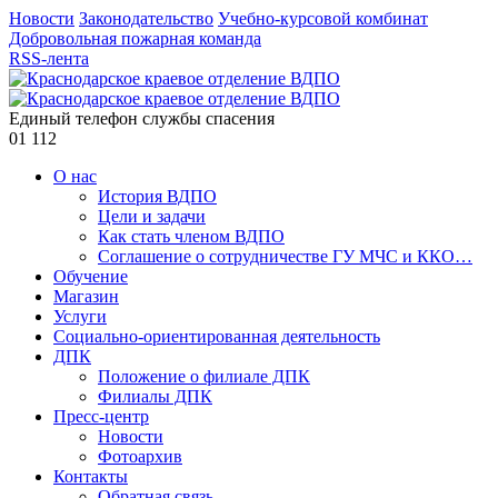
Новости
Законодательство
Учебно-курсовой комбинат
Добровольная пожарная команда
RSS-лента
Единый телефон службы спасения
01
112
О нас
История ВДПО
Цели и задачи
Как стать членом ВДПО
Соглашение о сотрудничестве ГУ МЧС и ККО…
Обучение
Магазин
Услуги
Социально-ориентированная деятельность
ДПК
Положение о филиале ДПК
Филиалы ДПК
Пресс-центр
Новости
Фотоархив
Контакты
Обратная связь