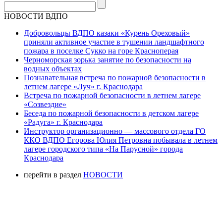
НОВОСТИ ВДПО
Добровольцы ВДПО казаки «Курень Ореховый»
приняли активное участие в тушении ландшафтного
пожара в поселке Сукко на горе Красноперая
Черноморская зорька занятие по безопасности на
водных объектах
Познавательная встреча по пожарной безопасности в
летнем лагере «Луч» г. Краснодара
Встреча по пожарной безопасности в летнем лагере
«Созвездие»
Беседа по пожарной безопасности в детском лагере
«Радуга» г. Краснодара
Инструктор организационно — массового отдела ГО
ККО ВДПО Егорова Юлия Петровна побывала в летнем
лагере городского типа «На Парусной» города
Краснодара
перейти в раздел
НОВОСТИ