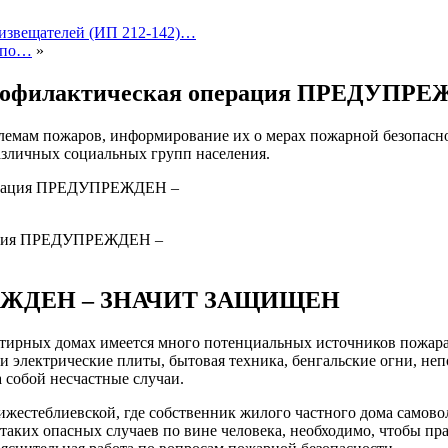
 извещателей (ИП 212-142)…
е по…
»
 профилактическая операция ПРЕДУ
емам пожаров, информирование их о мерах пожарной безопаснос
азличных социальных групп населения.
рация ПРЕДУПРЕЖДЕН –
ЕЖДЕН – ЗНАЧИТ ЗАЩИЩЕН
ртирных домах имеется много потенциальных источников пожара
 и электрические плиты, бытовая техника, бенгальские огни, н
 собой несчастные случаи.
ижестеблиевской, где собственник жилого частного дома самов
аких опасных случаев по вине человека, необходимо, чтобы пр