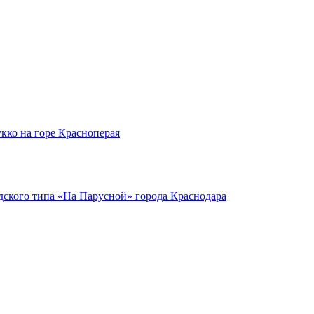
кко на горе Красноперая
ского типа «На Парусной» города Краснодара