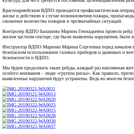
культуру, для чего требуется постоянная, целенаправленная ра
Красноармейским ВДПО проводится профилактическая операци
жилье и действиях в случае возникновения пожара, пропаганд
снижение количества пожаров и чрезвычайных ситуаций.
Контролер ВДПО Балашова Марина Геннадьевна провела рейд п
жилом частном секторе, где были выявлены нарушения, были 
Инструктор ВДПО Маренко Марина Сергеевна перед началом ве
безопасном использовании газовых приборов и дымовых и вен
безопасности и ВДПО.
Мы будем продолжать такие рейды, каждый раз напоминая жите
особого внимания – люди «группы риска». Как правило, причин
выявленные нарушения будут устранены. Ведь во многом безоп