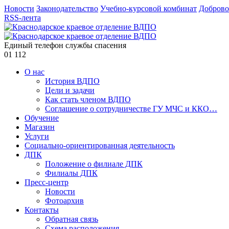
Новости
Законодательство
Учебно-курсовой комбинат
Доброво
RSS-лента
Единый телефон службы спасения
01
112
О нас
История ВДПО
Цели и задачи
Как стать членом ВДПО
Соглашение о сотрудничестве ГУ МЧС и ККО…
Обучение
Магазин
Услуги
Социально-ориентированная деятельность
ДПК
Положение о филиале ДПК
Филиалы ДПК
Пресс-центр
Новости
Фотоархив
Контакты
Обратная связь
Схема расположения