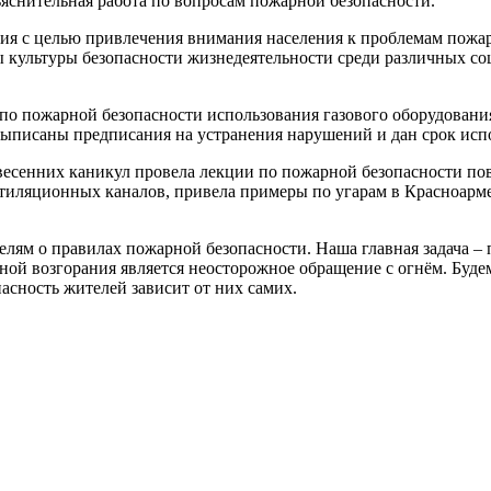
зъяснительная работа по вопросам пожарной безопасности.
я с целью привлечения внимания населения к проблемам пожар
ы культуры безопасности жизнедеятельности среди различных с
о пожарной безопасности использования газового оборудования
выписаны предписания на устранения нарушений и дан срок исп
сенних каникул провела лекции по пожарной безопасности пове
тиляционных каналов, привела примеры по угарам в Красноарм
лям о правилах пожарной безопасности. Наша главная задача –
ой возгорания является неосторожное обращение с огнём. Будем 
асность жителей зависит от них самих.