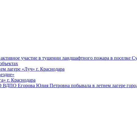
ктивное участие в тушении ландшафтного пожара в поселке Су
объектах
ем лагере «Луч» г. Краснодара
вездие»
а» г. Краснодара
 ВДПО Егорова Юлия Петровна побывала в летнем лагере город